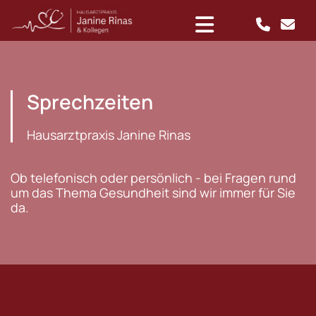
Sprechzeiten
Hausarztpraxis Janine Rinas
Ob telefonisch oder persönlich - bei Fragen rund
um das Thema Gesundheit sind wir immer für Sie
da.